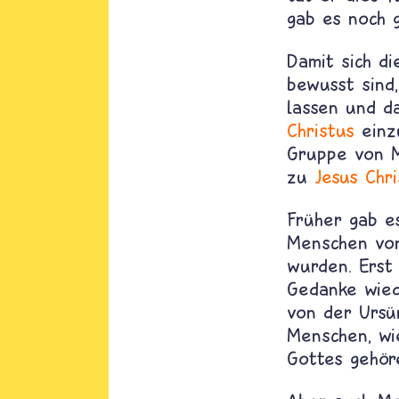
gab es noch 
Damit sich d
bewusst sind
lassen und da
Christus
einzu
Gruppe von M
zu
Jesus Chri
Früher gab es
Menschen v
wurden. Erst 
Gedanke wied
von der Ursü
Menschen, wi
Gottes gehör