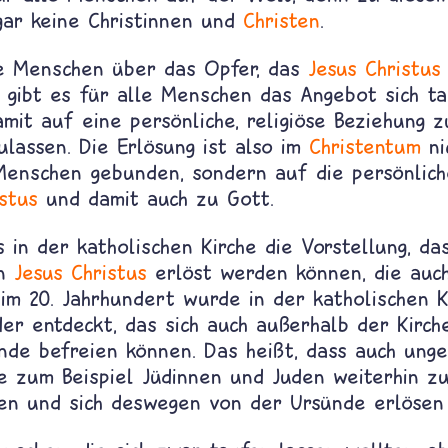
gar keine Christinnen und
Christen
.
ie Menschen über das Opfer, das
Jesus Christus
, gibt es für alle Menschen das Angebot sich t
mit auf eine persönliche, religiöse Beziehung 
lassen. Die Erlösung ist also im
Christentum
ni
enschen gebunden, sondern auf die persönlich
stus
und damit auch zu Gott.
 in der katholischen Kirche die Vorstellung, da
on
Jesus Christus
erlöst werden können, die auc
im 20. Jahrhundert wurde in der katholischen K
er entdeckt, das sich auch außerhalb der Kirc
nde befreien können. Das heißt, dass auch ung
e zum Beispiel Jüdinnen und Juden weiterhin z
en und sich deswegen von der Ursünde erlösen