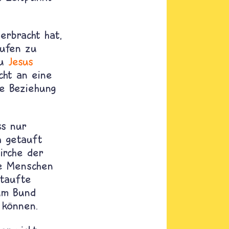
erbracht hat,
aufen zu
zu
Jesus
cht an eine
e Beziehung
ss nur
h getauft
irche der
he Menschen
etaufte
um Bund
 können.