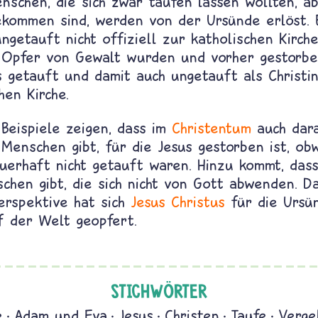
schen, die sich zwar taufen lassen wollten, ab
kommen sind, werden von der Ursünde erlöst. E
ngetauft nicht offiziell zur katholischen Kirch
s Opfer von Gewalt wurden und vorher gestorbe
s getauft und damit auch ungetauft als Christi
hen Kirche.
Beispiele zeigen, dass im
Christentum
auch dara
 Menschen gibt, für die Jesus gestorben ist, ob
auerhaft nicht getauft waren. Hinzu kommt, das
chen gibt, die sich nicht von Gott abwenden. Da
Perspektive hat sich
Jesus Christus
für die Ursü
 der Welt geopfert.
STICHWÖRTER
e
Adam und Eva
Jesus
Christen
Taufe
Verge