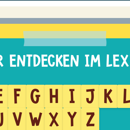
E
F
G
H
I
J
K
U
V
W
X
Y
Z