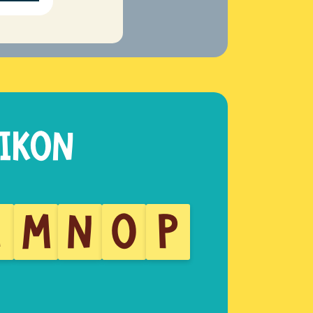
L
M
N
O
P