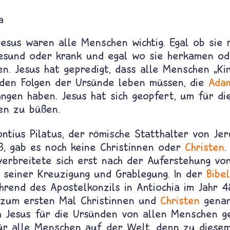
a
Jesus waren alle Menschen wichtig. Egal ob sie 
esund oder krank und egal wo sie herkamen od
n. Jesus hat gepredigt, dass alle Menschen „Ki
 den Folgen der Ursünde leben müssen, die
Ada
angen haben. Jesus hat sich geopfert, um für d
en zu büßen.
ntius Pilatus, der römische Statthalter von Jer
eß, gab es noch keine Christinnen oder
Christen
.
erbreitete sich erst nach der Auferstehung v
 seiner Kreuzigung und Grablegung. In der
Bibel
rend des Apostelkonzils in Antiochia im Jahr 
 zum ersten Mal Christinnen und
Christen
genan
ch Jesus für die Ursünden von allen Menschen g
für alle Menschen auf der Welt, denn zu diese