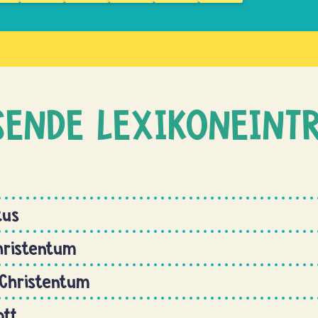
SENDE LEXIKONEINT
tus
hristentum
 Christentum
ott