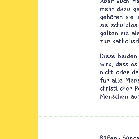
Aber auch Men
mehr dazu ge
gehören sie u
sie schuldlo
gelten sie al
zur katholisc
Diese beiden 
wird, dass es
nicht oder d
für alle Mens
christlicher 
Menschen auf
Büßen
Sünd