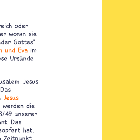
reich oder
er woran sie
nder Gottes“
m und Eva
im
iese Ursünde
usalem, Jesus
 Das
on
Jesus
werden die
48/49 unserer
nt. Das
eopfert hat,
m Zeitpunkt