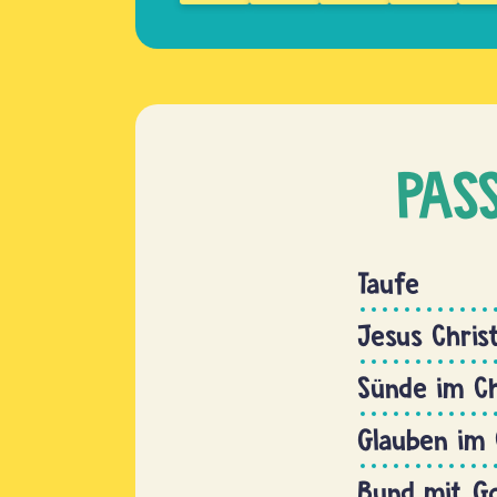
PAS
Taufe
Jesus Chris
Sünde im C
Glauben im
Bund mit G