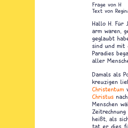
H
Text von
Regin
Hallo H. Für 
arm waren, g
geglaubt habe
sind und mit
Paradies beg
aller Mensch
Damals als Po
kreuzigen li
Christentum
v
Christus
nach
Menschen wäh
Zeitrechnung
heißt, als si
tat er dies 