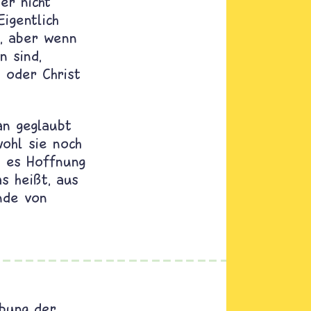
er nicht
igentlich
e, aber wenn
n sind,
n oder Christ
n geglaubt
wohl sie noch
s es Hoffnung
s heißt, aus
nde von
bung der