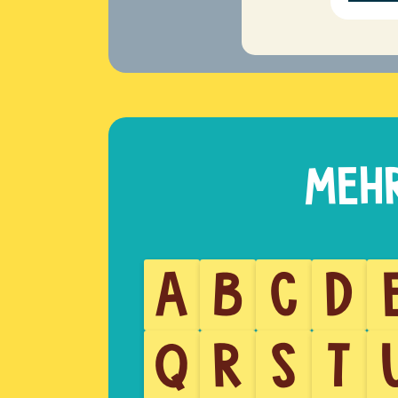
A
B
C
D
Q
R
S
T