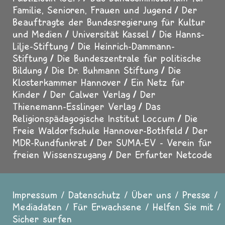
Familie, Senioren, Frauen und Jugend
Der
Beauftragte der Bundesregierung für Kultur
und Medien
Universität Kassel
Die Hanns-
Lilje-Stiftung
Die Heinrich-Dammann-
Stiftung
Die Bundeszentrale für politische
Bildung
Die Dr. Buhmann Stiftung
Die
Klosterkammer Hannover
Ein Netz für
Kinder
Der Calwer Verlag
Der
Thienemann-Esslinger Verlag
Das
Religionspädagogische Institut Loccum
Die
Freie Waldorfschule Hannover-Bothfeld
Der
MDR-Rundfunkrat
Der SUMA-EV - Verein für
freien Wissenszugang
Der Erfurter Netcode
Impressum
Datenschutz
Über uns
Presse
Fußzeile
Mediadaten
Für Erwachsene
Helfen Sie mit
Sicher surfen