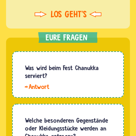
Was wird beim Fest Chanukka
serviert?
Hallo,
Max. An
Chanukka
gibt es
vor allem
Welche besonderen Gegenstände
Latkes zu
oder Kleidungsstücke werden an
essen,