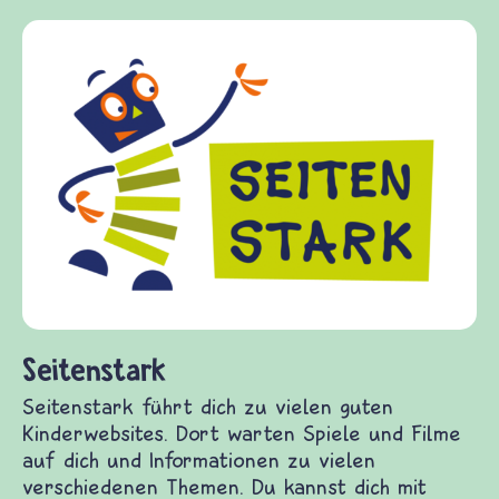
Frieden Fragen
frieden-fragen.de ist ein Internet-Angebot für
Kinder, Eltern und ErzieherInnen das zu
Fragen von Krieg und Frieden, Streit und
Gewalt informiert und einen Austausch zu
diesem Themenbereich ermöglicht. frieden-
fragen.de bietet Antworten auf wichtige
(Über-)Lebensfragen aus den Bereichen Krieg
und Frieden, Streit und Gewalt.