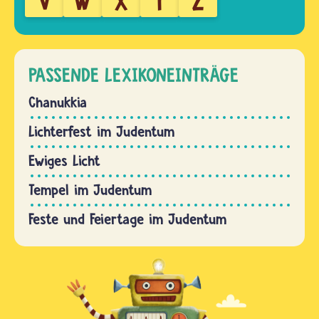
V
W
X
Y
Z
PASSENDE LEXIKONEINTRÄGE
Chanukkia
Lichterfest im Judentum
Ewiges Licht
Tempel im Judentum
Feste und Feiertage im Judentum