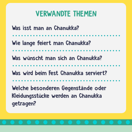
Kleidung…
seinem
traditionelle
Ursprung
VERWANDTE THEMEN
Texte
her ein
schreiben,
nationaler
Was isst man an Chanukka?
ist
Feiertag,
Hebräisch…
der nicht
Wie lange feiert man Chanukka?
in der
Tora
Was wünscht man sich an Chanukka?
vorgegeben
wird,…
Was wird beim Fest Chanukka serviert?
Welche besonderen Gegenstände oder
Kleidungsstücke werden an Chanukka
getragen?