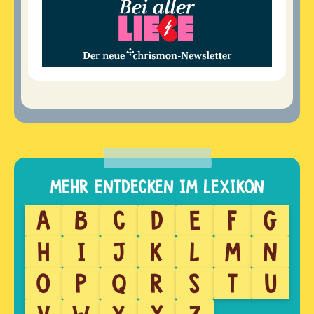
A
B
C
D
E
F
G
H
I
J
K
L
M
N
O
P
Q
R
S
T
U