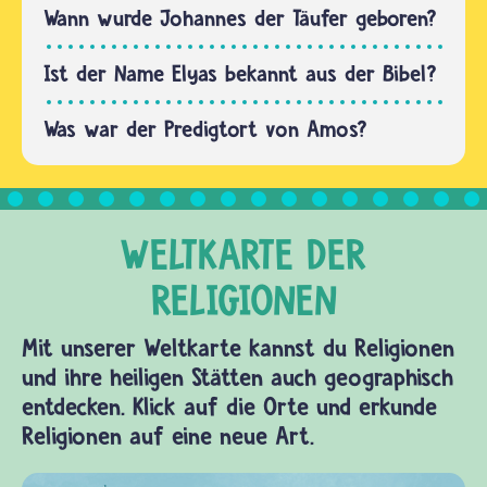
Gläubigen
Wann wurde Johannes der Täufer geboren?
und auch
Schriften…
Ist der Name Elyas bekannt aus der Bibel?
Was war der Predigtort von Amos?
Mit unserer Weltkarte kannst du Religionen
und ihre heiligen Stätten auch geographisch
entdecken. Klick auf die Orte und erkunde
Religionen auf eine neue Art.