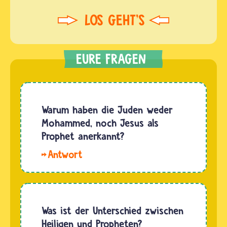
Warum haben die Juden weder
Mohammed, noch Jesus als
Prophet anerkannt?
Hallo
Netter. In
vielen
Religionen
gibt es
Was ist der Unterschied zwischen
einen
Heiligen und Propheten?