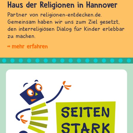
Haus der Religionen in Hannover
Partner von religionen-entdecken.de.
Gemeinsam haben wir uns zum Ziel gesetzt,
den interreligiösen Dialog für Kinder erlebbar
zu machen.
mehr erfahren
Frieden Fragen
frieden-fragen.de ist ein Internet-Angebot für
Kinder, Eltern und ErzieherInnen das zu
Fragen von Krieg und Frieden, Streit und
Gewalt informiert und einen Austausch zu
diesem Themenbereich ermöglicht. frieden-