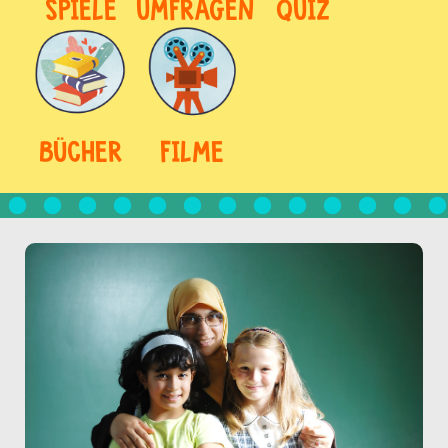
SPIELE
UMFRAGEN
QUIZ
BÜCHER
FILME