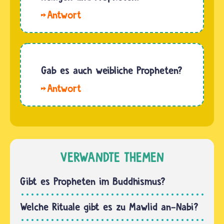
Religionsstifter.
Propheten
Also eine
und
Person,
Prophetinnen sind
die die
Menschen,
Religion
die von
Gab es auch weibliche Propheten?
gegründet
einer
hat.…
Hallo.
Begegnung
Ja, die
mit Gott
Bibel der
berichten
jüdischen
und seine
und
Botschaften…
christlichen
VERWANDTE THEMEN
Gläubigen,
der
Gibt es Propheten im Buddhismus?
Koran
der
Welche Rituale gibt es zu Mawlid an-Nabi?
muslimischen