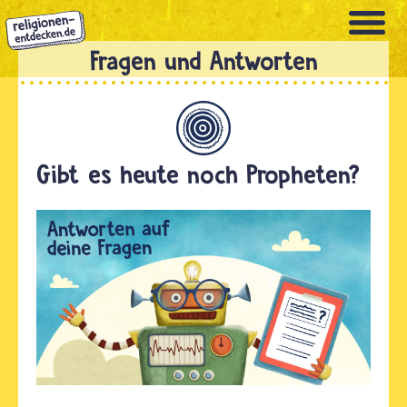
Direkt
zum
Inhalt
Allgemein
Gibt es heute noch Propheten?