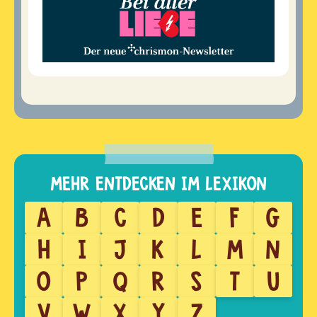
A
B
C
D
E
F
G
H
I
J
K
L
M
N
O
P
Q
R
S
T
U
V
W
X
Y
Z