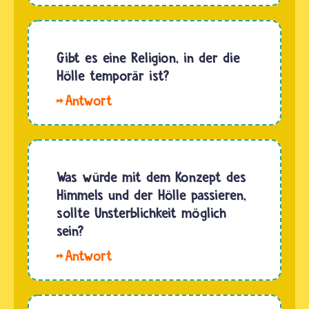
eine
Stelle in
der Bibel,
Gibt es eine Religion, in der die
in der
Hölle temporär ist?
der
Hallo
Seher
Aron, Die
Johannes
Hölle ist
den
immer
auferstandenen
ein
Was würde mit dem Konzept des
Jesus
schlimmer
Himmels und der Hölle passieren,
sieht.
Ort. Es
sollte Unsterblichkeit möglich
Weil er
gibt
sein?
von der…
einige
Hallo
Religionen
Rose. Der
in denen
Himmel
es eine