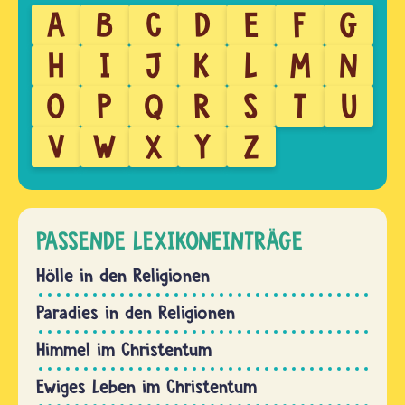
A
B
C
D
E
F
G
H
I
J
K
L
M
N
O
P
Q
R
S
T
U
V
W
X
Y
Z
PASSENDE LEXIKONEINTRÄGE
Hölle in den Religionen
Paradies in den Religionen
Himmel im Christentum
Ewiges Leben im Christentum