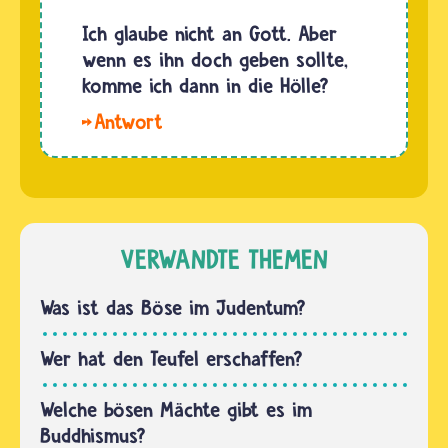
und vor
Hölle gibt
allem die
Ich glaube nicht an Gott. Aber
und
Hölle
wenn es ihn doch geben sollte,
andere…
sind
komme ich dann in die Hölle?
längst
Hallo
nicht
Lukas. Keine
mehr
Angst:
Orte, in
Die Hölle
die man
ist kein
erst nach
Ort, an
VERWANDTE THEMEN
dem Tod
dem der
gelangen
Teufel
Was ist das Böse im Judentum?
kann…
sein
Unwesen
Wer hat den Teufel erschaffen?
treibt.
Viele
Welche bösen Mächte gibt es im
Menschen
Buddhismus?