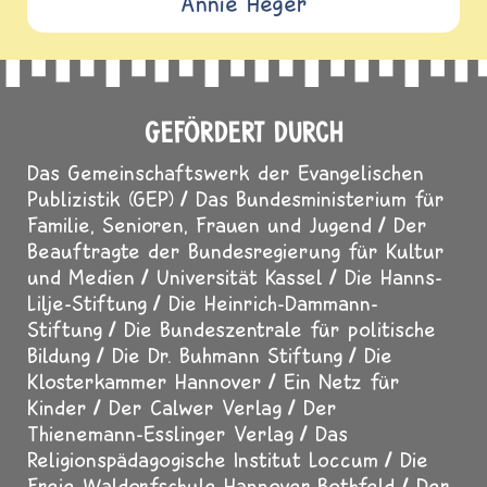
Annie Heger
GEFÖRDERT DURCH
Das Gemeinschaftswerk der Evangelischen
Publizistik (GEP)
Das Bundesministerium für
Familie, Senioren, Frauen und Jugend
Der
Beauftragte der Bundesregierung für Kultur
und Medien
Universität Kassel
Die Hanns-
Lilje-Stiftung
Die Heinrich-Dammann-
Stiftung
Die Bundeszentrale für politische
Bildung
Die Dr. Buhmann Stiftung
Die
Klosterkammer Hannover
Ein Netz für
Kinder
Der Calwer Verlag
Der
Thienemann-Esslinger Verlag
Das
Religionspädagogische Institut Loccum
Die
Freie Waldorfschule Hannover-Bothfeld
Der