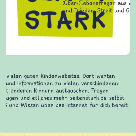
Frieden Fragen
frieden-fragen.de ist ein Internet-Angebot für
Kinder, Eltern und ErzieherInnen das zu
Fragen von Krieg und Frieden, Streit und
Gewalt informiert und einen Austausch zu
diesem Themenbereich ermöglicht. frieden-
fragen.de bietet Antworten auf wichtige
(Über-)Lebensfragen aus den Bereichen Krieg
und Frieden, Streit und Gewalt.