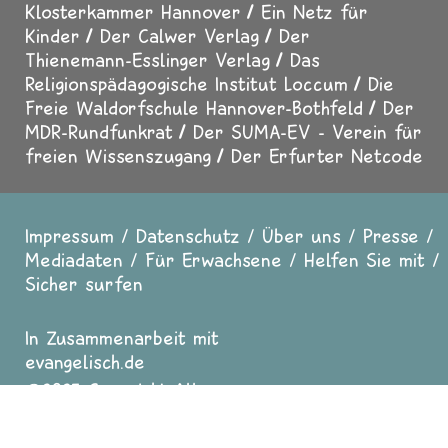
Klosterkammer Hannover
Ein Netz für
Kinder
Der Calwer Verlag
Der
Thienemann-Esslinger Verlag
Das
Religionspädagogische Institut Loccum
Die
Freie Waldorfschule Hannover-Bothfeld
Der
MDR-Rundfunkrat
Der SUMA-EV - Verein für
freien Wissenszugang
Der Erfurter Netcode
Impressum
Datenschutz
Über uns
Presse
Fußzeile
Mediadaten
Für Erwachsene
Helfen Sie mit
Sicher surfen
In Zusammenarbeit mit
evangelisch.de
2025 Copyright All
Rights reserved