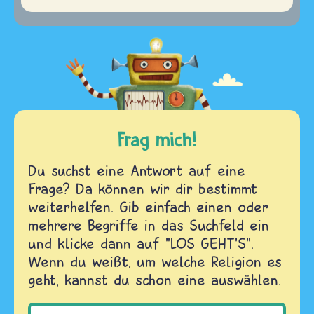
Frag mich!
Du suchst eine Antwort auf eine
Frage? Da können wir dir bestimmt
weiterhelfen. Gib einfach einen oder
mehrere Begriffe in das Suchfeld ein
und klicke dann auf "LOS GEHT'S".
Wenn du weißt, um welche Religion es
geht, kannst du schon eine auswählen.