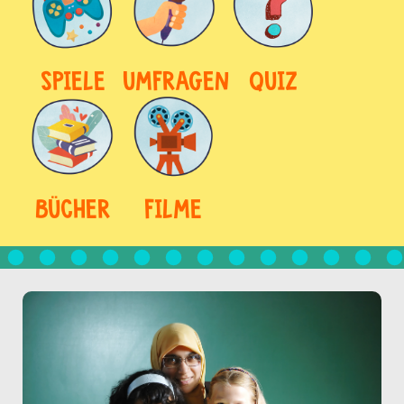
SPIELE
UMFRAGEN
QUIZ
BÜCHER
FILME