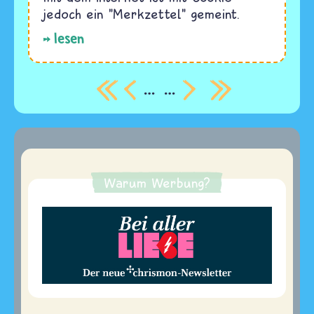
jedoch ein "Merkzettel" gemeint.
lesen
…
…
Seitennummerierung
Warum Werbung?