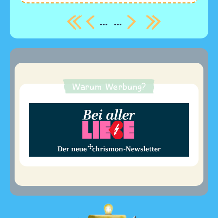
…
…
Seitennummerierung
Warum Werbung?