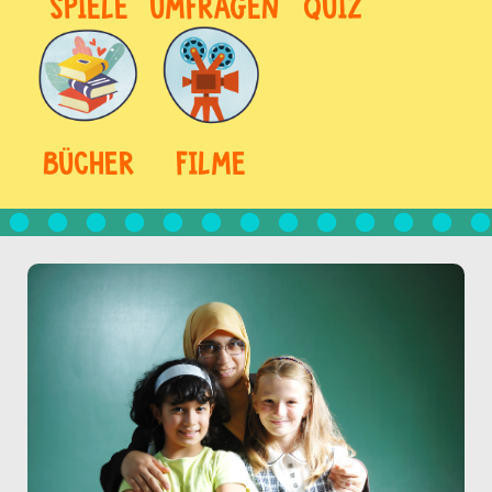
SPIELE
UMFRAGEN
QUIZ
BÜCHER
FILME