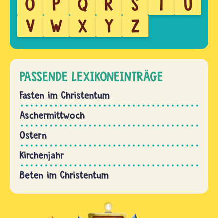
O
P
Q
R
S
T
U
V
W
X
Y
Z
PASSENDE LEXIKONEINTRÄGE
Fasten im Christentum
Aschermittwoch
Ostern
Kirchenjahr
Beten im Christentum