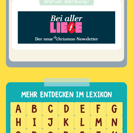
Warum Werbung?
A
B
C
D
E
F
G
H
I
J
K
L
M
N