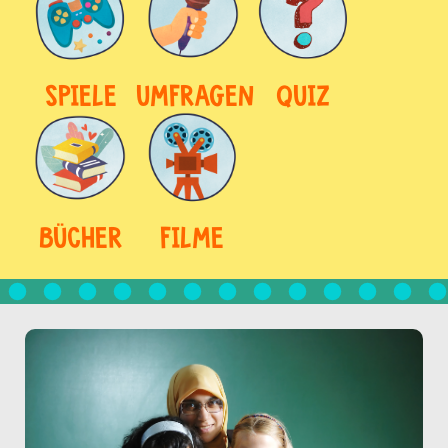
SPIELE
UMFRAGEN
QUIZ
BÜCHER
FILME