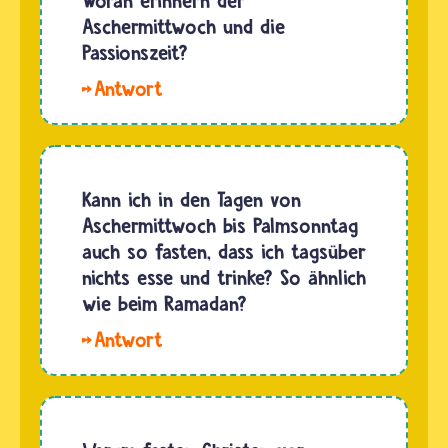
Woran erinnern der
Festen,
Aschermittwoch und die
die
Passionszeit?
Musliminnen
Hallo
und
Majs und
Muslime
Tim. Der
aus
Aschermittwoch
religiösen
läutet
Kann ich in den Tagen von
Gründen
die
Aschermittwoch bis Palmsonntag
feiern. Wenn
Passionszeit
auch so fasten, dass ich tagsüber
du…
ein. Sie
nichts esse und trinke? So ähnlich
erinnert
wie beim Ramadan?
daran,
Hallo
dass
Ewald. Du
Jesus
kannst
Christus
so
zwischen…
fasten,