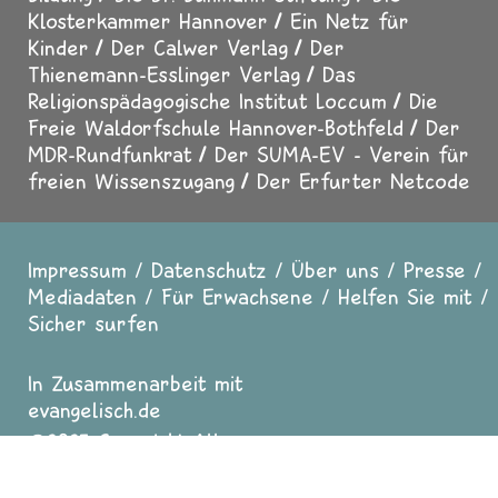
Klosterkammer Hannover
Ein Netz für
Kinder
Der Calwer Verlag
Der
Thienemann-Esslinger Verlag
Das
Religionspädagogische Institut Loccum
Die
Freie Waldorfschule Hannover-Bothfeld
Der
MDR-Rundfunkrat
Der SUMA-EV - Verein für
freien Wissenszugang
Der Erfurter Netcode
Impressum
Datenschutz
Über uns
Presse
Fußzeile
Mediadaten
Für Erwachsene
Helfen Sie mit
Sicher surfen
In Zusammenarbeit mit
evangelisch.de
2025 Copyright All
Rights reserved