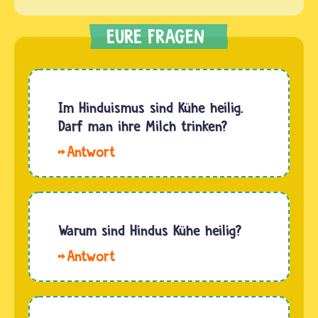
Im Hinduismus sind Kühe heilig.
Darf man ihre Milch trinken?
Hallo.
Den
Hindus
sind nicht
die Kühe
Warum sind Hindus Kühe heilig?
selbst
Hallo
heilig,
monty.
sondern
Manche
die
Hindu-
Götter,