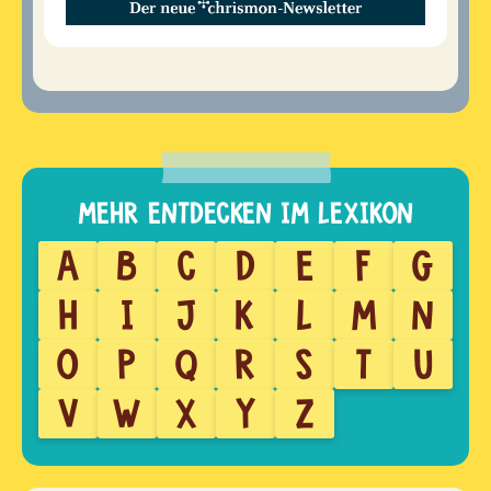
A
B
C
D
E
F
G
H
I
J
K
L
M
N
O
P
Q
R
S
T
U
V
W
X
Y
Z