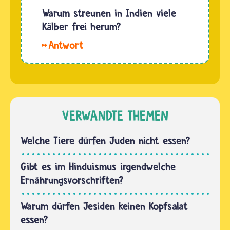
Männer
essen
Warum streunen in Indien viele
und
tatsächlich
Kälber frei herum?
Frauen
kein
jedoch
Hallo
Rindfleisch,
oft aus…
Nandu. Kälber
andere
sind
aber
vielen
schon.
Hindus
Außerdem
wie alle
VERWANDTE THEMEN
ist nicht
Rinder
jede
heilig. Im
Welche Tiere dürfen Juden nicht essen?
Inderin
Gegensatz
oder…
zu Kühen
Gibt es im Hinduismus irgendwelche
und
Ernährungsvorschriften?
Bullen
haben
Warum dürfen Jesiden keinen Kopfsalat
Kälber
essen?