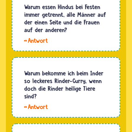
Gottheiten
Warum essen Hindus bei Festen
die in
sind in
immer getrennt, alle Männer auf
den
den
der einen Seite und die Frauen
Kühen
Körper
auf der anderen?
verborgen
eines
sein
Hallo
Rindes
können.
Clemens.
geschlüpft
Weil…
Heute
und
feiern
haben
und
Warum bekomme ich beim Inder
sich
essen
so leckeres Rinder-Curry, wenn
Menschen
Hindus
doch die Rinder heilige Tiere
in dieser
fast
sind?
Form…
immer
Hallo
gemeinsam.
Franky.
Früher
Viele
saßen
Hindus