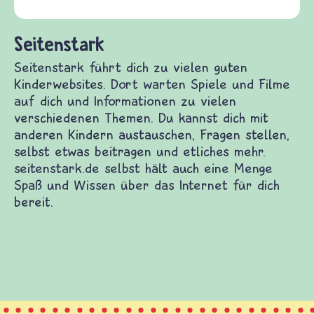
(Über-)Lebensf
und Frieden, S
tark
k führt dich zu vielen guten Kinderwebsites.
en Spiele und Filme auf dich und Informationen
 verschiedenen Themen. Du kannst dich mit
indern austauschen, Fragen stellen, selbst etwas
und etliches mehr. seitenstark.de selbst hält auch
e Spaß und Wissen über das Internet für dich