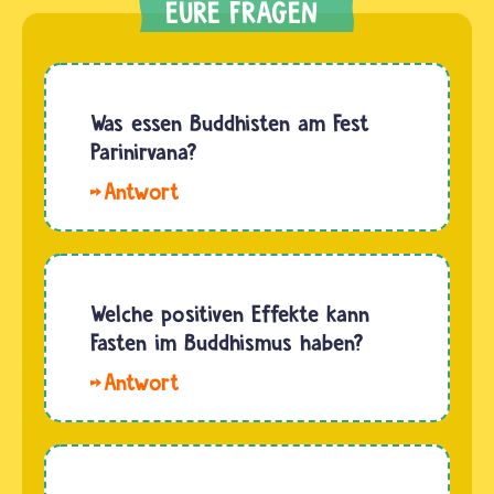
Was essen Buddhisten am Fest
Parinirvana?
Hallo
Lena. Das
Fest
Vesakh,
wo der
Welche positiven Effekte kann
Eingang
Fasten im Buddhismus haben?
ins
Hallo
Parinirvana
Tjan,
gefeiert
viele
wird,
Buddhistinnen
kann