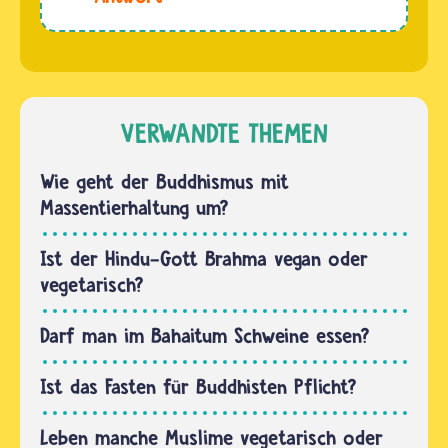
Mönche
Diyar. Schweinefleisch
grundsätzlich
ist im
ab, die
Buddhismus
einer
nicht
besonders
verboten.
VERWANDTE THEMEN
strengen
Jeder
Glaubensrichtung…
entscheidet
Wie geht der Buddhismus mit
selbst,
Massentierhaltung um?
was er
isst,
Ist der Hindu-Gott Brahma vegan oder
denn in…
vegetarisch?
Darf man im Bahaitum Schweine essen?
Ist das Fasten für Buddhisten Pflicht?
Leben manche Muslime vegetarisch oder