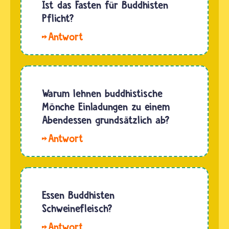
und
Ist das Fasten für Buddhisten
sehr
Buddhisten
Pflicht?
unterschiedlich
möchten
stattfinden.
Hallo
einmal
…
Laura, im
oder
Buddhismus
mehrmals
gibt es
am Tag
kein
Warum lehnen buddhistische
möglichst
Gebot,
Mönche Einladungen zu einem
konzentriert
dass eine
Abendessen grundsätzlich ab?
meditieren,
feste
…
Hallo.
Fastenzeit
Eine
vorschreibt.
Einladung
Viele
zum
Buddhistinnen
Abendessen
Essen Buddhisten
und…
lehnen
Schweinefleisch?
nur
Hallo