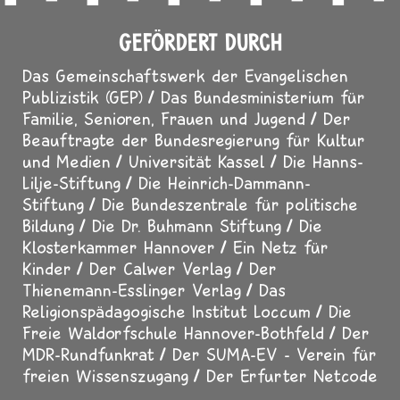
GEFÖRDERT DURCH
Das Gemeinschaftswerk der Evangelischen
Publizistik (GEP)
Das Bundesministerium für
Familie, Senioren, Frauen und Jugend
Der
Beauftragte der Bundesregierung für Kultur
und Medien
Universität Kassel
Die Hanns-
Lilje-Stiftung
Die Heinrich-Dammann-
Stiftung
Die Bundeszentrale für politische
Bildung
Die Dr. Buhmann Stiftung
Die
Klosterkammer Hannover
Ein Netz für
Kinder
Der Calwer Verlag
Der
Thienemann-Esslinger Verlag
Das
Religionspädagogische Institut Loccum
Die
Freie Waldorfschule Hannover-Bothfeld
Der
MDR-Rundfunkrat
Der SUMA-EV - Verein für
freien Wissenszugang
Der Erfurter Netcode