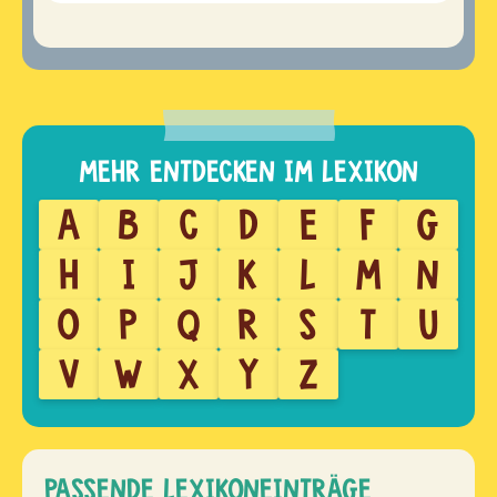
A
B
C
D
E
F
G
H
I
J
K
L
M
N
O
P
Q
R
S
T
U
V
W
X
Y
Z
PASSENDE LEXIKONEINTRÄGE