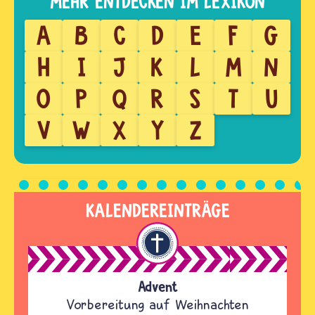
A
B
C
D
E
F
G
H
I
J
K
L
M
N
O
P
Q
R
S
T
U
V
W
X
Y
Z
KALENDEREINTRÄGE
Advent
Vorbereitung auf Weihnachten