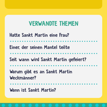
Gedanken
Christentum
aus zwei
zu „…
gibt es
Gründen:
zwei
Erstens
längere
VERWANDTE THEMEN
wollen
Fastenzeiten
sie im
– vom
Hatte Sankt Martin eine Frau?
Zeitraum
Sankt
von…
Martinstag
Einer, der seinen Mantel teilte
am 11.
November
Seit wann wird Sankt Martin gefeiert?
bis
Weihnachten
Warum gibt es an Sankt Martin
und 40…
Weckmänner?
Wann ist Sankt Martin?