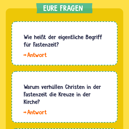
Wie heißt der eigentliche Begriff
für Fastenzeit?
Hallo
Emmi.
Viele
Religionen
haben
Warum verhüllen Christen in der
für ihre
Fastenzeit die Kreuze in der
Fastenzeiten
Kirche?
auch
In
eigene
katholischen
Namen.
Kirchen