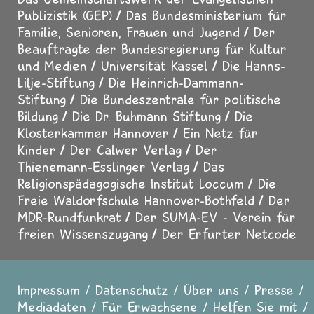
Publizistik (GEP)
Das Bundesministerium für
Familie, Senioren, Frauen und Jugend
Der
Beauftragte der Bundesregierung für Kultur
und Medien
Universität Kassel
Die Hanns-
Lilje-Stiftung
Die Heinrich-Dammann-
Stiftung
Die Bundeszentrale für politische
Bildung
Die Dr. Buhmann Stiftung
Die
Klosterkammer Hannover
Ein Netz für
Kinder
Der Calwer Verlag
Der
Thienemann-Esslinger Verlag
Das
Religionspädagogische Institut Loccum
Die
Freie Waldorfschule Hannover-Bothfeld
Der
MDR-Rundfunkrat
Der SUMA-EV - Verein für
freien Wissenszugang
Der Erfurter Netcode
Impressum
Datenschutz
Über uns
Presse
Fußzeile
Mediadaten
Für Erwachsene
Helfen Sie mit