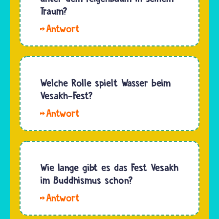
Religion
Traum?
buddhistischer…
keine
Hallo
feste
Josha.
Tradition.
Der
Den
Buddha
Geburtstag
hat unter
Welche Rolle spielt Wasser beim
ihres Stifters …
dem
Vesakh-Fest?
Feigenbaum
Hallo
nicht
Irmi. Viele
geträumt
Buddhistinnen
und sehr
und
wahrscheinlich
Buddhisten
Wie lange gibt es das Fest Vesakh
auch
waschen
im Buddhismus schon?
keine
an
Fragen
Hallo.
Vesakh
gestellt.…
Buddhistinnen
mit