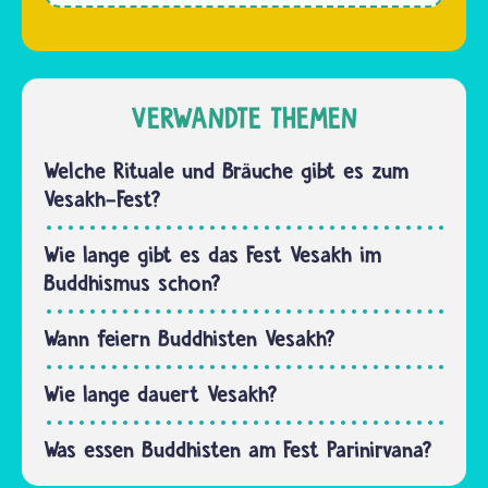
ermitteln,
Weihnachten
denn die
feiern
einzelnen…
nur
Christinnen
VERWANDTE THEMEN
und
Christen
Welche Rituale und Bräuche gibt es zum
die
Vesakh-Fest?
Geburt
von
Wie lange gibt es das Fest Vesakh im
Jesus. Er
Buddhismus schon?
ist für
sie der
Wann feiern Buddhisten Vesakh?
Sohn
Gottes.
Wie lange dauert Vesakh?
Durch…
Was essen Buddhisten am Fest Parinirvana?