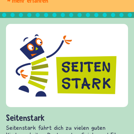
mehr erfahren
Frieden Fragen
frieden-fragen.de ist ein Internet-Angebot für
Kinder, Eltern und ErzieherInnen das zu
Fragen von Krieg und Frieden, Streit und
Gewalt informiert und einen Austausch zu
diesem Themenbereich ermöglicht. frieden-
fragen.de bietet Antworten auf wichtige
(Über-)Lebensfragen aus den Bereichen Krieg
und Frieden, Streit und Gewalt.