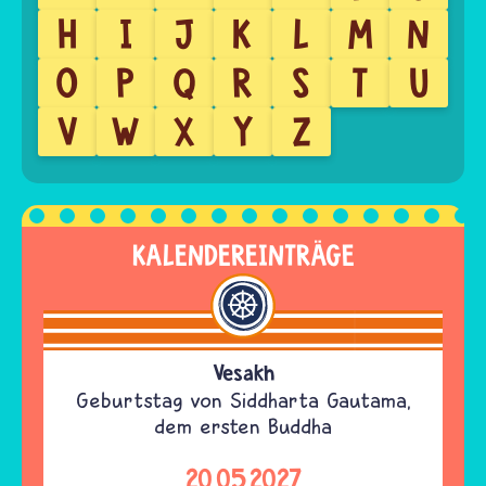
H
I
J
K
L
M
N
O
P
Q
R
S
T
U
V
W
X
Y
Z
KALENDEREINTRÄGE
Vesakh
Geburtstag von Siddharta Gautama,
dem ersten Buddha
20.05.2027