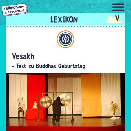
Direkt
zum
V
Inhalt
Buddhismus
Vesakh
- Fest zu Buddhas Geburtstag