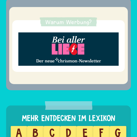
Warum Werbung?
A
B
C
D
E
F
G