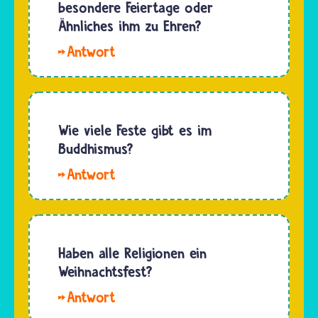
Er wurde
besondere Feiertage oder
Todesjahr
vor rund
Ähnliches ihm zu Ehren?
schwanken…
2500
Hallo,
Jahren
Kiki.
im
Siddhartas
heutigen…
Rolle hat
sich nicht
Wie viele Feste gibt es im
verändert.
Buddhismus?
Er hat
Hallo
den
Laura. Die
Buddhistinnen
genaue
und
Anzahl
Buddhisten
buddhistischer
Haben alle Religionen ein
ihre
Feste
Weihnachtsfest?
Religion…
lässt sich
Hallo
kaum
Dani.