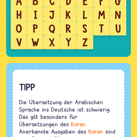
A
B
C
D
E
F
G
H
I
J
K
L
M
N
O
P
Q
R
S
T
U
V
W
X
Y
Z
TIPP
Die Übersetzung der Arabischen
Sprache ins Deutsche ist schwierig.
Das gilt besonders für
Übersetzungen des
Koran
.
Anerkannte Ausgaben des
Koran
sind