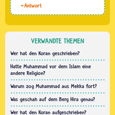
viele
der
Hallo
Jahrhunderte
Schrift
Sikimell
immer
und
und
weiterentwickelt
vom…
Abdel.
und
Den
verändert.
Koran
VERWANDTE THEMEN
Natürlich
überbrachte
ist die…
der
Wer hat den Koran geschrieben?
Prophet
Muhammad
Hatte Muhammad vor dem Islam eine
den
andere Religion?
Menschen
ungefähr
Warum zog Muhammad aus Mekka fort?
560
Jahre
Was geschah auf dem Berg Hira genau?
nach
Wer hat den Koran aufgeschrieben?
Christi…