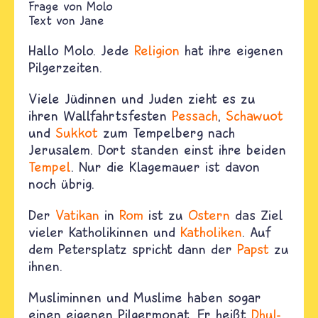
Molo
Text von
Jane
Hallo Molo. Jede
Religion
hat ihre eigenen
Pilgerzeiten.
Viele Jüdinnen und Juden zieht es zu
ihren Wallfahrtsfesten
Pessach
,
Schawuot
und
Sukkot
zum Tempelberg nach
Jerusalem. Dort standen einst ihre beiden
Tempel
. Nur die Klagemauer ist davon
noch übrig.
Der
Vatikan
in
Rom
ist zu
Ostern
das Ziel
vieler Katholikinnen und
Katholiken
. Auf
dem Petersplatz spricht dann der
Papst
zu
ihnen.
Musliminnen und Muslime haben sogar
einen eigenen Pilgermonat. Er heißt
Dhul-