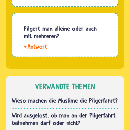
das
Dinge…
Pilgern
hat nicht
an
Pilgert man alleine oder auch
Bedeutung
mit mehreren?
verloren.
Hallo
In den
Akik.
letzten
Manche
Jahren
Menschen
pilgern
gehen
sogar
lieber
VERWANDTE THEMEN
immer
allein auf
mehr
eine
Wieso machen die Muslime die Pilgerfahrt?
Menschen,
Pilgerreise,
Christinnen…
weil sie
Wird ausgelost, ob man an der Pilgerfahrt
ganz bei
teilnehmen darf oder nicht?
sich und