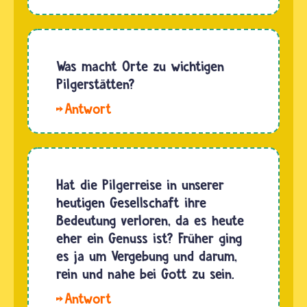
sabine.
Wenn
Menschen
von
Was macht Orte zu wichtigen
Wallfahrten
Pilgerstätten?
sprechen,
Hallo fxxnhxxx.
meinen
An
sie oft
manchen
das
Orten
Pilgern
kam ein
Hat die Pilgerreise in unserer
und
Glaube in
heutigen Gesellschaft ihre
umgekehrt.
die Welt,
Bedeutung verloren, da es heute
Ganz
an
eher ein Genuss ist? Früher ging
deutlich
anderen
es ja um Vergebung und darum,
kann
trugen
rein und nahe bei Gott zu sein.
man…
sich
Nein,
außergewöhnliche