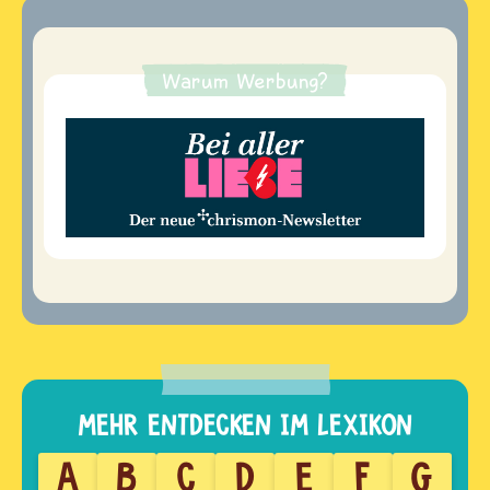
Warum Werbung?
A
B
C
D
E
F
G