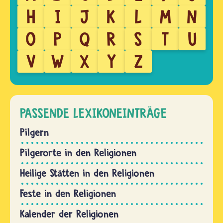
H
I
J
K
L
M
N
O
P
Q
R
S
T
U
V
W
X
Y
Z
PASSENDE LEXIKONEINTRÄGE
Pilgern
Pilgerorte in den Religionen
Heilige Stätten in den Religionen
Feste in den Religionen
Kalender der Religionen