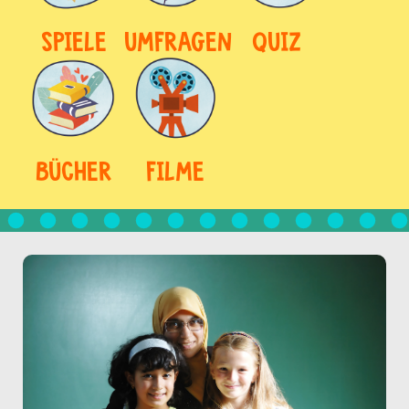
SPIELE
UMFRAGEN
QUIZ
BÜCHER
FILME