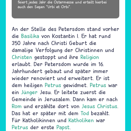
feiert jedes Jahr die Ostermesse und erteilt hierbei
auch den Segen "Urbi et Orbi".
An der Stelle des Petersdom stand vorher
die
Basilika
von Kostantin I. Er hat rund
350 Jahre nach Christi Geburt die
damalige Verfolgung der Christinnen und
Christen
gestoppt und ihre
Religion
erlaubt. Der Petersdom wurde im 16.
Jahrhundert gebaut und später immer
wieder renoviert und erweitert. Er ist
dem heiligen
Petrus
gewidmet.
Petrus
war
ein
Jünger
Jesu. Er leitete zuerst die
Gemeinde in Jerusalem. Dann kam er nach
Rom
und erzählte dort von
Jesus Christus
.
Das hat er später mit dem
Tod
bezahlt.
Für Katholikinnen und
Katholiken
war
Petrus
der erste
Papst
.