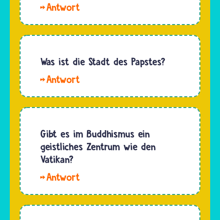
Hallo
sabine.
Wenn
Menschen
von
Was ist die Stadt des Papstes?
Wallfahrten
Die
sprechen,
Stadt des
meinen
Papstes
sie oft
ist
das
eigentlich
Gibt es im Buddhismus ein
Pilgern
ein Land:
geistliches Zentrum wie den
und
der Staat
Vatikan?
umgekehrt.
Vatikanstadt,
Ganz
Hallo
kurz
deutlich
Juna.
auch
kann
Buddhistinnen
Vatikan
man…
und
genannt.