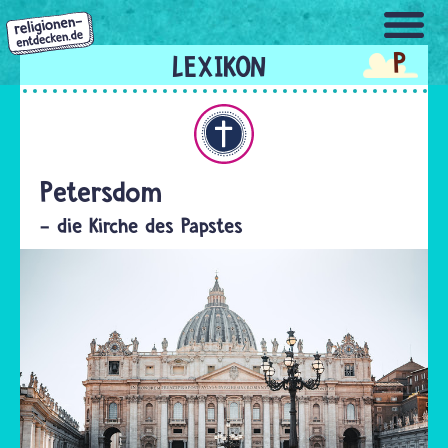
Direkt
zum
P
Inhalt
Christentum
Petersdom
- die Kirche des Papstes