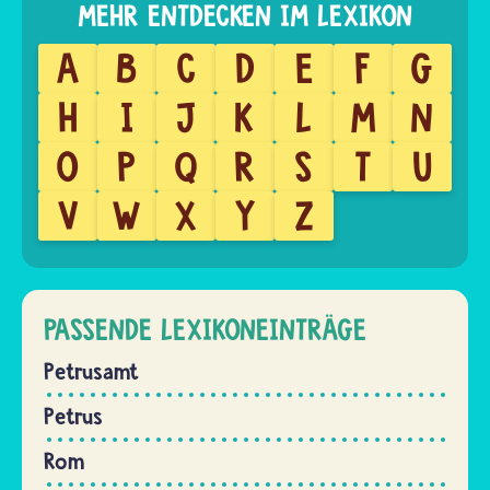
A
B
C
D
E
F
G
H
I
J
K
L
M
N
O
P
Q
R
S
T
U
V
W
X
Y
Z
PASSENDE LEXIKONEINTRÄGE
Petrusamt
Petrus
Rom