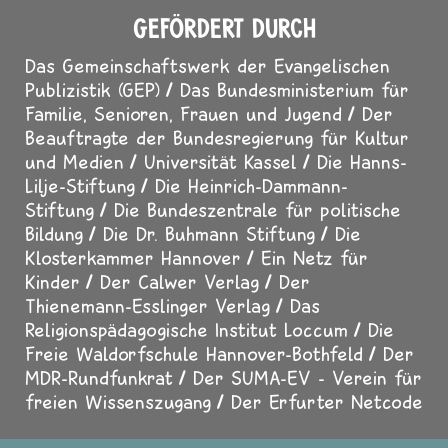
GEFÖRDERT DURCH
Das Gemeinschaftswerk der Evangelischen
Publizistik (GEP)
Das Bundesministerium für
Familie, Senioren, Frauen und Jugend
Der
Beauftragte der Bundesregierung für Kultur
und Medien
Universität Kassel
Die Hanns-
Lilje-Stiftung
Die Heinrich-Dammann-
Stiftung
Die Bundeszentrale für politische
Bildung
Die Dr. Buhmann Stiftung
Die
Klosterkammer Hannover
Ein Netz für
Kinder
Der Calwer Verlag
Der
Thienemann-Esslinger Verlag
Das
Religionspädagogische Institut Loccum
Die
Freie Waldorfschule Hannover-Bothfeld
Der
MDR-Rundfunkrat
Der SUMA-EV - Verein für
freien Wissenszugang
Der Erfurter Netcode