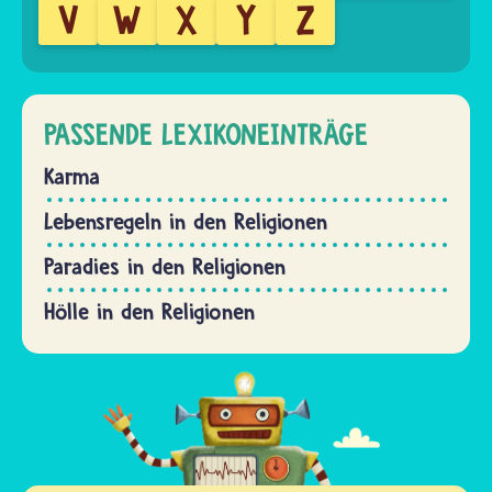
V
W
X
Y
Z
PASSENDE LEXIKONEINTRÄGE
Karma
Lebensregeln in den Religionen
Paradies in den Religionen
Hölle in den Religionen