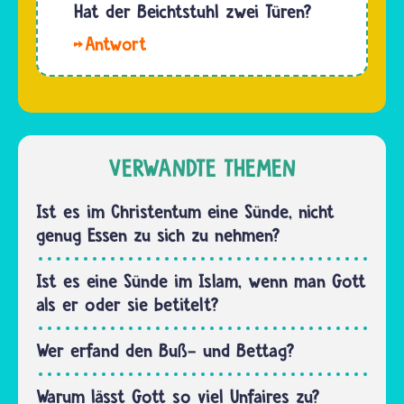
eine
Hat der Beichtstuhl zwei Türen?
Taten und
wunderbare
Gedanken
Das
Eigenschaft
zu…
kommt
vorgeschrieben:
auf die
Das ist
Bauweise
die
des
Barmherzigkeit.
Beichtstuhls
VERWANDTE THEMEN
Darauf…
an. Oft
hat er
Ist es im Christentum eine Sünde, nicht
zwei
genug Essen zu sich zu nehmen?
Türen –
eine für
Ist es eine Sünde im Islam, wenn man Gott
den
als er oder sie betitelt?
kleinen
Raum, in
Wer erfand den Buß- und Bettag?
dem der
Priester…
Warum lässt Gott so viel Unfaires zu?