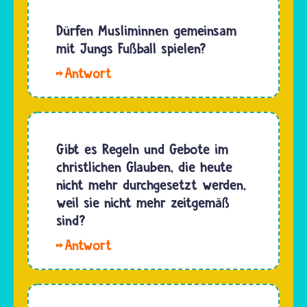
ist es
Gott den
Jesidinnen
Dürfen Musliminnen gemeinsam
Menschen
und
mit Jungs Fußball spielen?
ihre
Jesiden
Fehler…
Hallo
verboten
Nadia.
anderen
Grundsätzlich
Menschen
dürfen
gegenüber
und
Gibt es Regeln und Gebote im
Gewalt
sollen
christlichen Glauben, die heute
auszuüben.
auch
nicht mehr durchgesetzt werden,
…
Musliminnen
weil sie nicht mehr zeitgemäß
Sport
sind?
treiben.
Hallo
Es gibt
Caleb. Das
kein
Christentum
islamisches
hat sich
Gebot,