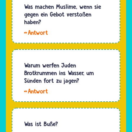
Gebot
Was machen Muslime, wenn sie
…
für
gegen ein Gebot verstoßen
Gläubige
haben?
im
Hallo
Judentum,
Wilde
Christentum
Sieben
und
Ethikklasse.
Islam
Ob ein
Warum werfen Juden
lautet,
Mensch
Brotkrummen ins Wasser, um
dass man
Regeln
Sünden fort zu jagen?
Gott
einhält
allein
Hallo
oder
anbeten…
Lotte,
absichtlich
statt der
dagegen
Brotkrumen
verstößt,
können
Was ist Buße?
muss er
Jüdinnen