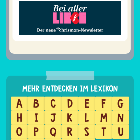
A
B
C
D
E
F
G
H
I
J
K
L
M
N
O
P
Q
R
S
T
U