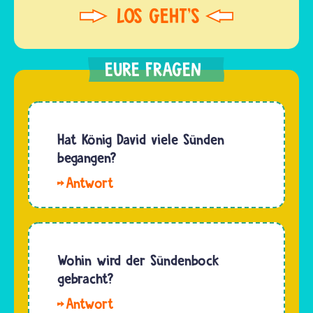
Hat König David viele Sünden
begangen?
Hallo.
König
David hat
viele
Sünden
Wohin wird der Sündenbock
begangen,
gebracht?
aber
Hallo,
auch