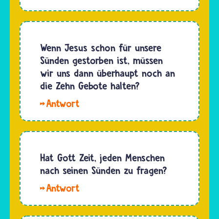
Kiki. Es
viele
ist
gute
überliefert,
Dinge
dass der
Wenn Jesus schon für unsere
getan.
Hohepriester
Sünden gestorben ist, müssen
Wegen
die
wir uns dann überhaupt noch an
seinen
Sünden
die Zehn Gebote halten?
vielen
des
guten
Hallo
Volkes
Taten
Xeanja.
Israel
und…
Sünde
symbolisch
bedeutet
auf einen
im
Hat Gott Zeit, jeden Menschen
Ziegenbock…
Christentum,
nach seinen Sünden zu fragen?
dass
Hallo
Menschen
Andra.
sich
Für alle,
absichtlich