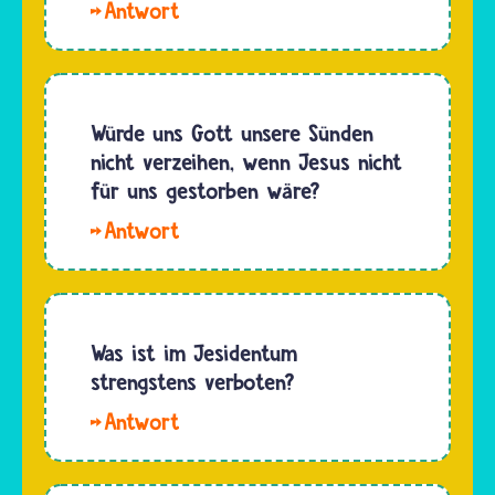
Hallo,
Dies sind
Yan. Die
die…
Bibel
spricht
von
Würde uns Gott unsere Sünden
Sünde.
nicht verzeihen, wenn Jesus nicht
Damit ist
für uns gestorben wäre?
gemeint,
Hallo
dass
Felix. Im
Menschen
Christentum
etwas
glauben
tun oder
wir, dass
Was ist im Jesidentum
lassen,
Jesus am
strengstens verboten?
das sie
Kreuz
von
Hallo
gestorben
Gott…
Wiebinich.
ist,
Grundsätzlich
damit