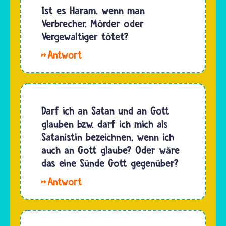
von
Ist es Haram, wenn man
welches…
Beginn
Verbrecher, Mörder oder
an,
Vergewaltiger tötet?
immer
Hallo
wieder
Hasan. Es
damit
ist
auseinandergesetzt,
immer
welche
Haram,
Darf ich an Satan und an Gott
der
also
glauben bzw. darf ich mich als
vielen
verboten,
Satanistin bezeichnen, wenn ich
Gebote…
Menschen
auch an Gott glaube? Oder wäre
zu töten.
das eine Sünde Gott gegenüber?
Egal, was
Hallo
sie getan
Jenny.
haben.
Das
Wenn sie
wichtigste
Verbrecher,