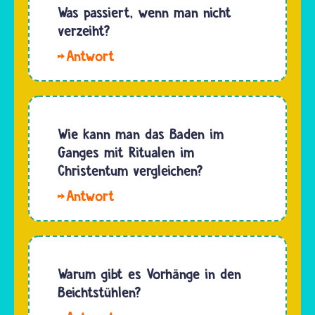
heilig
Was passiert, wenn man nicht
überzeugt,
sind,
verzeiht?
dass
halten
Gott in
Hallo
auch
die
Jacky. Wenn
viele
Menschen…
wir
Hindus
einem
Rinder in
anderen
Wie kann man das Baden im
der
Menschen
Ganges mit Ritualen im
Landwirtschaft.
etwas
Christentum vergleichen?
…
nicht
Für
verzeihen,
Hindus
dann
ist das
schaden
Wasser
wir
des
Warum gibt es Vorhänge in den
damit
Ganges
Beichtstühlen?
auch uns
heilig. Sie
selbst.