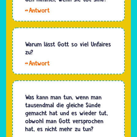
bestimmter
dürfen.
Hallo,
Tanzstil,
Aber…
Frederik.
der
Viele
ausdrücklich
fragen
erlaubt
sich, ob
Warum lässt Gott so viel Unfaires
oder
auch
zu?
verboten
Menschen
wäre.
Hallo,
in den
Auch
Gabriel.
Himmel
nicht
Die
kommen,
ein…
verschiedenen
die
Religionen
Was kann man tun, wenn man
andere
geben
tausendmal die gleiche Sünde
Lebewesen
unterschiedliche
gemacht hat und es wieder tut,
verletzen
Antworten
obwohl man Gott versprochen
oder
auf diese
hat, es nicht mehr zu tun?
ihnen…
Frage.