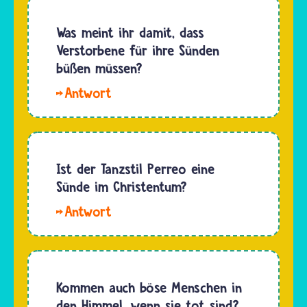
die an
von Gott
Gott
Was meint ihr damit, dass
abwenden.
glauben,
Verstorbene für ihre Sünden
Um das
ist Gott
büßen müssen?
wieder
immer
gut zu…
Hallo
überall.
Kara. Christinnen
Zeit gibt
und
es für
Christen
ihn gar
glauben,
Ist der Tanzstil Perreo eine
nicht.Außerdem
dass
Sünde im Christentum?
glauben
Menschen
die…
Hallo
nach
Osco369.
ihrem
In der
Tod in
Bibel
der Nähe
steht
Kommen auch böse Menschen in
Gottes
kein
den Himmel, wenn sie tot sind?
sein