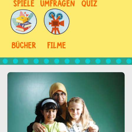
SPIELE
UMFRAGEN
QUIZ
BÜCHER
FILME