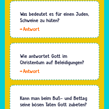
entstanden.
aus…
zur
Wörtlich…
Versöhnung,
Was bedeutet es für einen Juden,
Jom
Schweine zu hüten?
Kippur,
Regeln
lud der
über das
Hohepriester
Hüten
alle
von
Vergehen
Schweinen
Wie antwortet Gott im
der
gibt es
Christentum auf Beleidigungen?
jüdischen
im
Gemeinschaft…
Hallo.
Judentum
Christinnen
nicht. Die
und Christen
hebräischen
glauben,
Worten
dass
Kann man beim Buß- und Bettag
"tahor"
Gott
seine bösen Taten Gott zubeten?
und