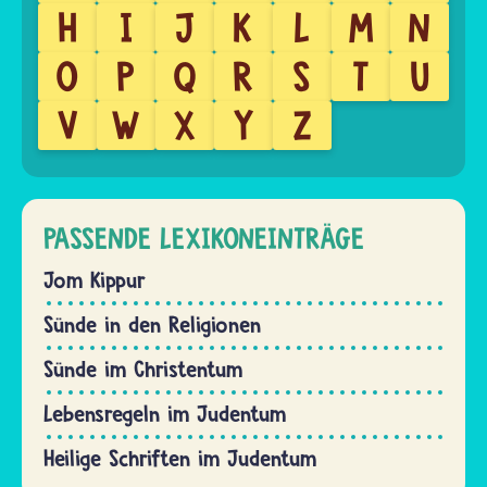
H
I
J
K
L
M
N
O
P
Q
R
S
T
U
V
W
X
Y
Z
PASSENDE LEXIKONEINTRÄGE
Jom Kippur
Sünde in den Religionen
Sünde im Christentum
Lebensregeln im Judentum
Heilige Schriften im Judentum