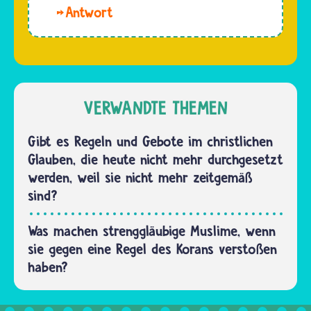
sehr
"tame"
Hallo
unterschiedlich
bedeuten
Kara.
auf das
auf…
Wenn du
Verhalten
vor Gott
der
Buße tun
Menschen
möchtest,
VERWANDTE THEMEN
reagiert.
dann
…
musst du
Gibt es Regeln und Gebote im christlichen
etwas
Glauben, die heute nicht mehr durchgesetzt
aus
werden, weil sie nicht mehr zeitgemäß
ganzem
sind?
Herzen
ernsthaft
Was machen strenggläubige Muslime, wenn
bereuen.
sie gegen eine Regel des Korans verstoßen
Denn
haben?
wenn
ein…