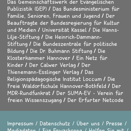
Das Gemeinschaftswerk der Evangelischen
Publizistik (GEP)
Das Bundesministerium für
Familie, Senioren, Frauen und Jugend
Der
Beauftragte der Bundesregierung für Kultur
und Medien
Universität Kassel
Die Hanns-
Lilje-Stiftung
Die Heinrich-Dammann-
Stiftung
Die Bundeszentrale für politische
Bildung
Die Dr. Buhmann Stiftung
Die
Klosterkammer Hannover
Ein Netz für
Kinder
Der Calwer Verlag
Der
Thienemann-Esslinger Verlag
Das
Religionspädagogische Institut Loccum
Die
Freie Waldorfschule Hannover-Bothfeld
Der
MDR-Rundfunkrat
Der SUMA-EV - Verein für
freien Wissenszugang
Der Erfurter Netcode
Impressum
Datenschutz
Über uns
Presse
Fußzeile
Mediadaten
Für Erwachsene
Helfen Sie mit