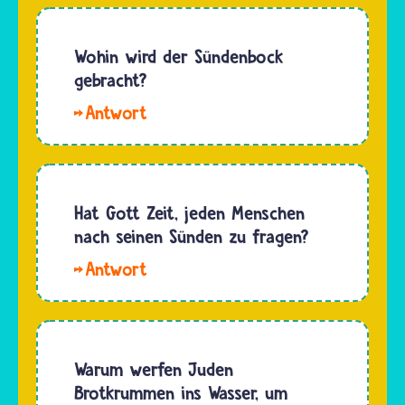
David hat
viele
Sünden
Wohin wird der Sündenbock
begangen,
gebracht?
aber
Hallo,
auch
Kiki. Es
viele
ist
gute
überliefert,
Dinge
dass der
Hat Gott Zeit, jeden Menschen
getan.
Hohepriester
nach seinen Sünden zu fragen?
Wegen
die
seinen
Hallo
Sünden
vielen
Andra.
des
guten
Für alle,
Volkes
Taten
die an
Israel
und…
Gott
Warum werfen Juden
symbolisch
glauben,
Brotkrummen ins Wasser, um
auf einen