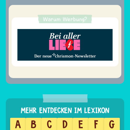
Warum Werbung?
A
B
C
D
E
F
G