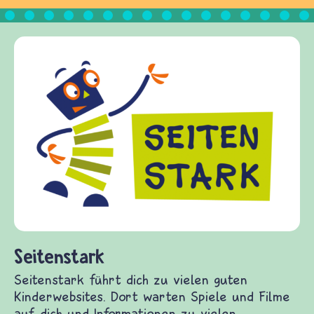
Frieden Fragen
frieden-fragen.de ist ein Internet-Angebot für
Kinder, Eltern und ErzieherInnen das zu
Fragen von Krieg und Frieden, Streit und
Gewalt informiert und einen Austausch zu
diesem Themenbereich ermöglicht. frieden-
fragen.de bietet Antworten auf wichtige
(Über-)Lebensfragen aus den Bereichen Krieg
und Frieden, Streit und Gewalt.