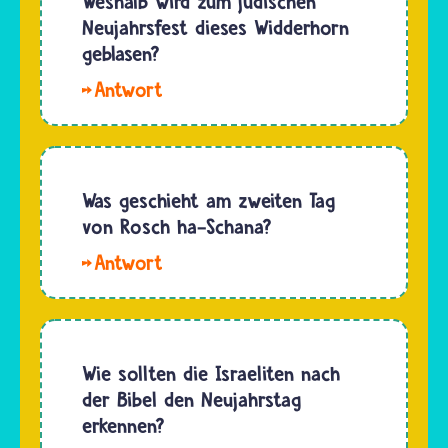
Weshalb wird zum jüdischen
Neujahrsfest dieses Widderhorn
geblasen?
Hallo
Lolo, der
jüdische
Neujahrstag
ist auch
Was geschieht am zweiten Tag
der erste
von Rosch ha-Schana?
Bußtag
In
auf dem
der
jüdischen
Synagoge
Jahreskalender.
lesen
Er heißt
Juden an
Wie sollten die Israeliten nach
auch „Tag
Rosch
der Bibel den Neujahrstag
des…
ha-
erkennen?
Schana