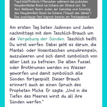
epd-bild/Fröhlich
Menschen während des jüdischen
Neujahrsfestes Rosch ha-Schana am Strand von Tel
Aviv. Weltweit feiern Juden am Samstag und Sonntag
das Neujahrsfest Rosch ha-Schana ("Haupt des Jahres").
Das zweitägige Fest beginnt bereits am Freitagabend,
dem Vorabend des ersten Tages des jüdischen Monats
Tischri.
Am ersten Tag beten Jüdinnen und Juden
nachmittags mit dem Taschlich-Brauch um
die
Vergebung der Sünden
. Taschlich heißt:
Du wirst werfen. Dabei geht es darum, die
Mantel- oder Hosentaschen umzukrempeln,
auszuleeren und sich damit symbolisch von
alter Last zu befreien. Die alten Fussel
oder Brotkrumen werden ins Wasser
geworfen und damit symbolisch alle
Sünden fortgespült. Dieser Brauch
erinnert auch an einen Spruch des
Propheten Micha. Er sagte: „Und in die
Tiefen des Meeres wirst du all ihre
Sünden werfen.“