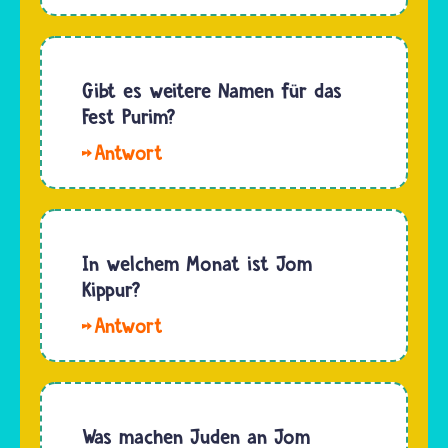
acht Tage
der von…
lang.
Gibt es weitere Namen für das
Fest Purim?
Hallo,
kokosnuss.
Purim
heißt
Purim. Es
In welchem Monat ist Jom
gibt
Kippur?
keinen
Hallo,
anderen,
op. Jom
verbreiteten
Kippur ist
Namen
im
für das
Monat
Was machen Juden an Jom
Fest. An