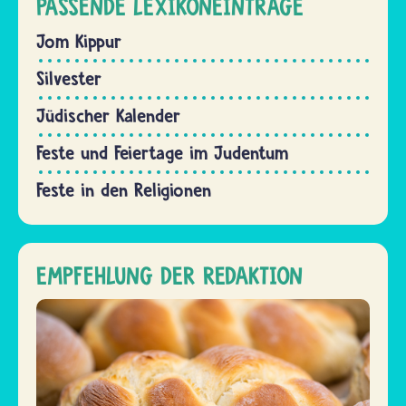
PASSENDE LEXIKONEINTRÄGE
Jom Kippur
Silvester
Jüdischer Kalender
Feste und Feiertage im Judentum
Feste in den Religionen
EMPFEHLUNG DER REDAKTION