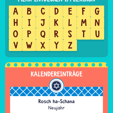
A
B
C
D
E
F
G
H
I
J
K
L
M
N
O
P
Q
R
S
T
U
V
W
X
Y
Z
KALENDEREINTRÄGE
Rosch ha-Schana
Neujahr