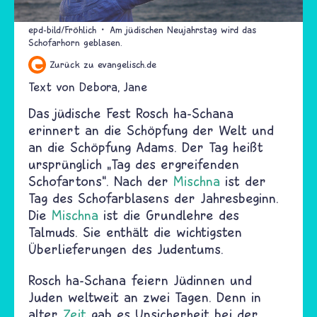
epd-bild/Fröhlich
Am jüdischen Neujahrstag wird das
Schofarhorn geblasen.
Zurück zu evangelisch.de
Text von
Debora
Jane
Das jüdische Fest Rosch ha-Schana
erinnert an die Schöpfung der Welt und
an die Schöpfung Adams. Der Tag heißt
ursprünglich „Tag des ergreifenden
Schofartons“. Nach der
Mischna
ist der
Tag des Schofarblasens der Jahresbeginn.
Die
Mischna
ist die Grundlehre des
Talmuds. Sie enthält die wichtigsten
Überlieferungen des Judentums.
Rosch ha-Schana feiern Jüdinnen und
Juden weltweit an zwei Tagen. Denn in
alter
Zeit
gab es Unsicherheit bei der