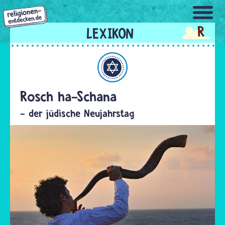
Direkt
zum
R
Inhalt
Judentum
Rosch ha-Schana
- der jüdische Neujahrstag