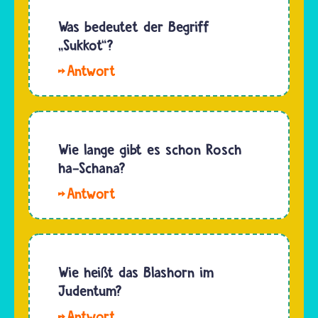
Neujahrsfest
Rosch
Was bedeutet der Begriff
ha-
„Sukkot“?
Schana
Hallo
beginnt
Tex und
am
Troll.
Vorabend
Ursprünglich
des
waren
Wie lange gibt es schon Rosch
ersten
mit der
ha-Schana?
Tages
Bezeichnung
des
Hallo
„Sukkot“
Monats
Hallo 13.
die
Tischri.
Ein
provisorischen
Es…
genaues
Hütten
Datum,
Wie heißt das Blashorn im
auf dem
wann das
Judentum?
Feld
erste Mal
gemeint,
Hallo