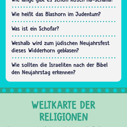
Staub
Kippur-
oder
Tag über
Wie heißt das Blashorn im Judentum?
Fussel
das
aus…
Schicksal
Was ist ein Schofar?
der
Menschen.
Weshalb wird zum jüdischen Neujahrsfest
An
dieses Widderhorn geblasen?
diesem…
Wie sollten die Israeliten nach der Bibel
den Neujahrstag erkennen?